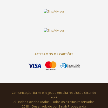
ACEITAMOS OS CARTÕES
Comunicação: Baixe o logotipo em alta resolução
clicando
aqui
.
Al Badah Cozinha Árabe - Todos os direitos reservados
2018 | Desenvolvido por
Binah Propaganda