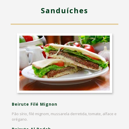
Sanduíches
Beirute Filé Mignon
Pão sírio, filé mignom, mussarela derretida, tomate, alface e
orégano.