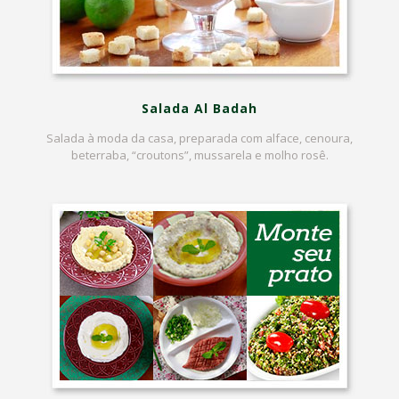
Salada Al Badah
Salada à moda da casa, preparada com alface, cenoura,
beterraba, “croutons”, mussarela e molho rosê.