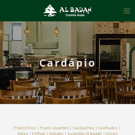
Cardápio
Pratos Frios
|
Pratos Quentes
|
Sanduíches
|
Grelhados
|
Kibes
|
Esfihas
|
Kebabs
|
Sugestão Al Badah
|
Doces