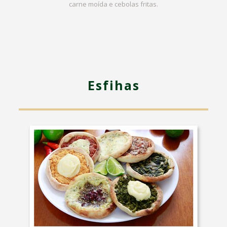
carne moída e cebolas fritas.
Esfihas