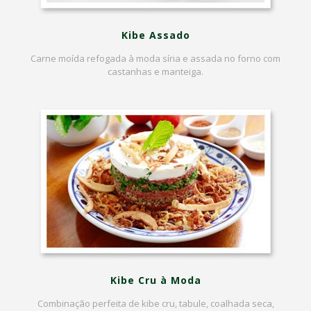
Kibe Assado
Carne moída refogada à moda síria e assada no forno com
castanhas e manteiga.
Kibe Cru à Moda
Combinação perfeita de kibe cru, tabule, coalhada seca,