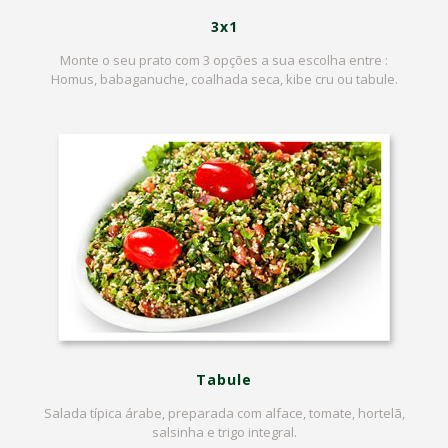
3x1
Monte o seu prato com 3 opções a sua escolha entre :
Homus, babaganuche, coalhada seca, kibe cru ou tabule.
Tabule
Salada típica árabe, preparada com alface, tomate, hortelã,
salsinha e trigo integral.