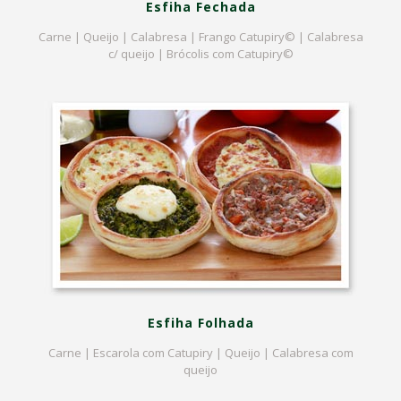
Esfiha Fechada
Carne | Queijo | Calabresa | Frango Catupiry© | Calabresa
c/ queijo | Brócolis com Catupiry©
Esfiha Folhada
Carne | Escarola com Catupiry | Queijo | Calabresa com
queijo