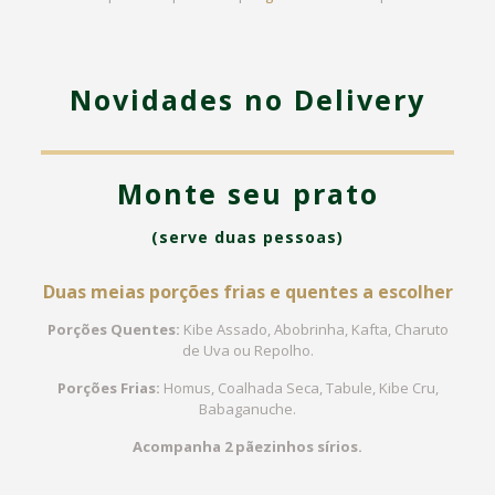
Novidades no Delivery
Monte seu prato
(serve duas pessoas)
Duas meias porções frias e quentes a escolher
Porções Quentes:
Kibe Assado, Abobrinha, Kafta, Charuto
de Uva ou Repolho.
Porções Frias:
Homus, Coalhada Seca, Tabule, Kibe Cru,
Babaganuche.
Acompanha 2 pãezinhos sírios.