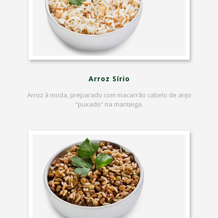
Arroz Sírio
Arroz à moda, preparado com macarrão cabelo de anjo
“puxado” na manteiga.