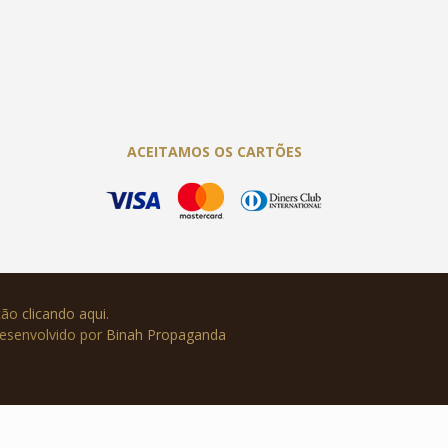
ACEITAMOS OS CARTÕES
ução
clicando aqui
.
Desenvolvido por
Binah Propaganda