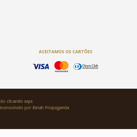
ACEITAMOS OS CARTÕES
ução
clicando aqui
.
Desenvolvido por
Binah Propaganda