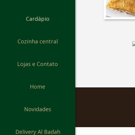
Cardápio
Cozinha central
Lojas e Contato
Home
Novidades
Delivery Al Badah