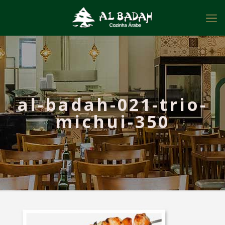
al-badah-021-trio-
michui-350