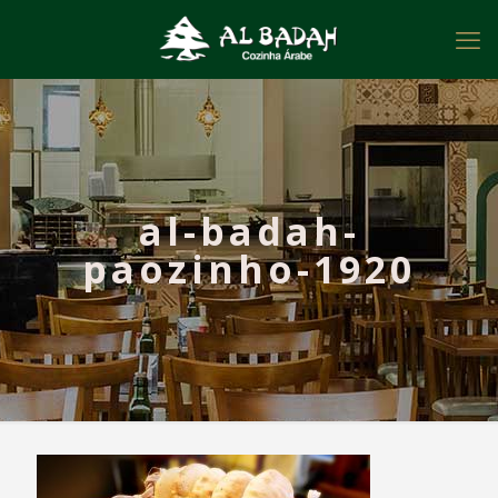
al-badah-
paozinho-1920