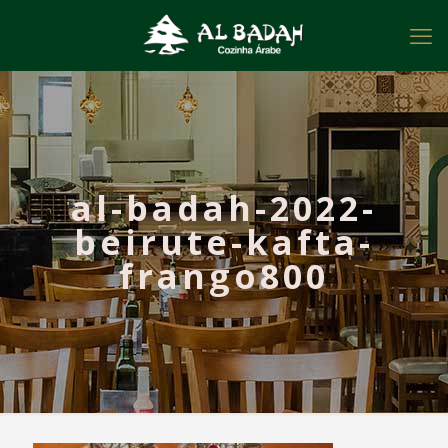
al-badah-2022-
beirute-kafta-
frango800