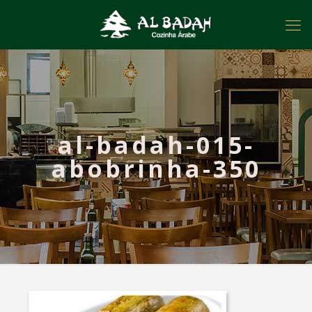
al-badah-015-
abobrinha-350