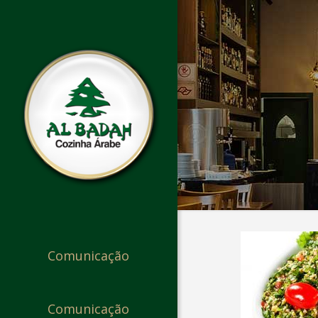
Comunicação
Comunicação