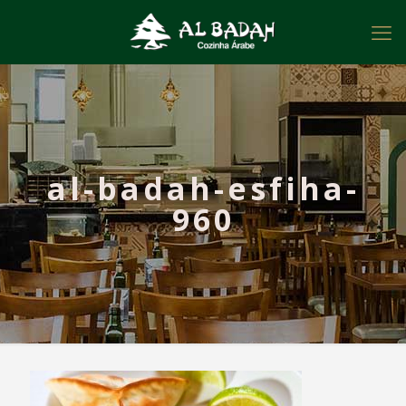
al-badah-esfiha-
960