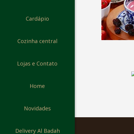
Cardápio
Cozinha central
Lojas e Contato
Home
Novidades
Delivery Al Badah