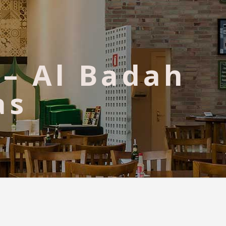
 – Al Badah
as