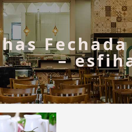
ihas Fechada
– esfih