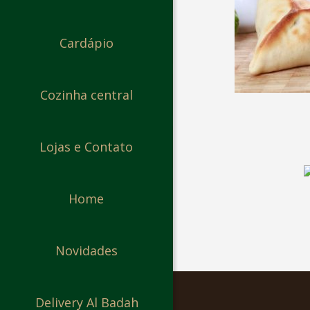
Cardápio
Cozinha central
Lojas e Contato
Home
Novidades
Delivery Al Badah