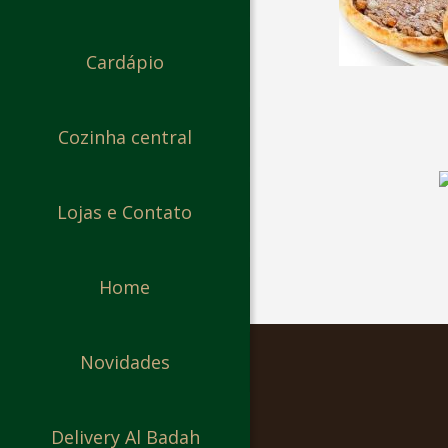
Cardápio
Cozinha central
Lojas e Contato
Home
Novidades
Delivery Al Badah