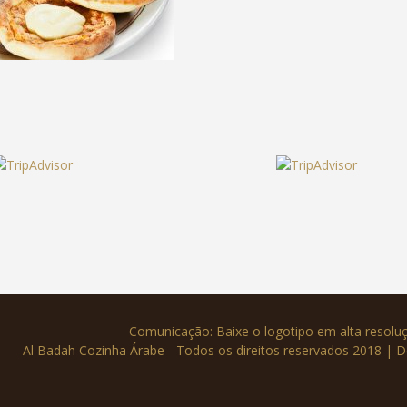
Comunicação: Baixe o logotipo em alta resol
Al Badah Cozinha Árabe - Todos os direitos reservados 2018 | 