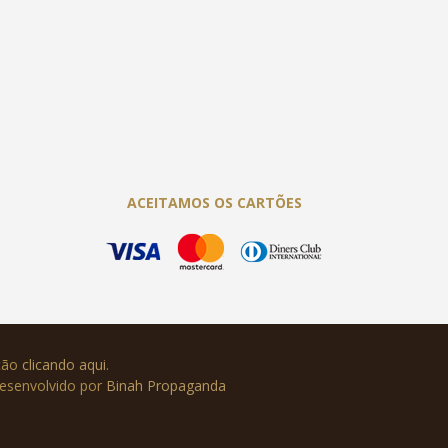
ACEITAMOS OS CARTÕES
ução
clicando aqui
.
Desenvolvido por
Binah Propaganda