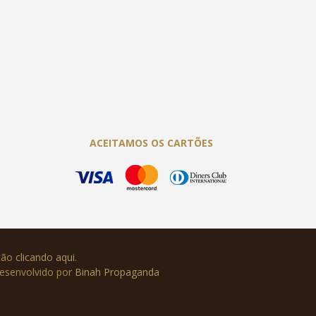
ACEITAMOS OS CARTÕES
ução
clicando aqui
.
Desenvolvido por
Binah Propaganda