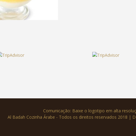
Comunicação: Baixe o logotipo em alta resol
Al Badah Cozinha Árabe - Todos os direitos reservados 2018 | 