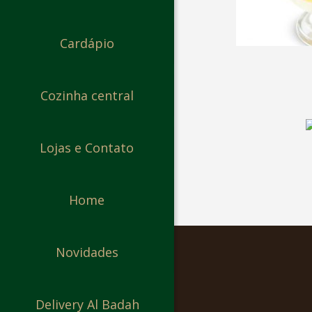
Cardápio
Cozinha central
Lojas e Contato
Home
Novidades
Delivery Al Badah