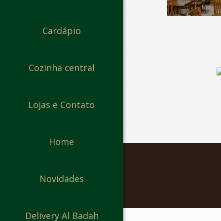
Cardápio
Cozinha central
Lojas e Contato
Home
Novidades
Delivery Al Badah