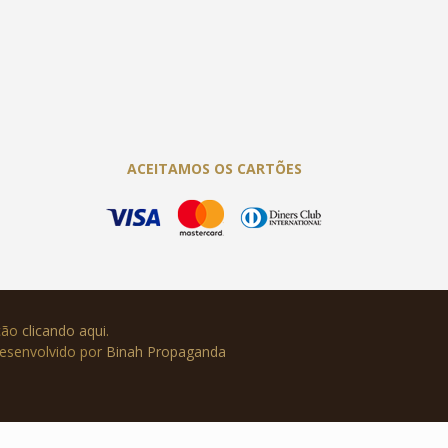
ACEITAMOS OS CARTÕES
ução
clicando aqui
.
Desenvolvido por
Binah Propaganda