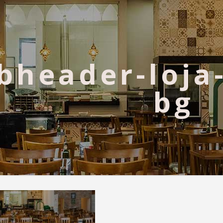
bheader-loja
bg