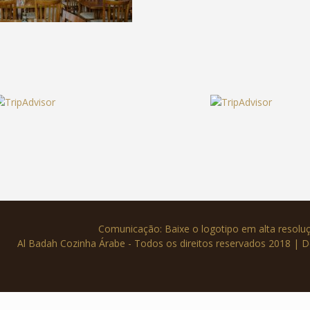
Comunicação: Baixe o logotipo em alta resol
Al Badah Cozinha Árabe - Todos os direitos reservados 2018 | 