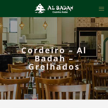
Cordeiro – Al
Badah –
Grelhados