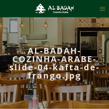
AL-BADAH-
COZINHA-ARABE-
slide-04-kafta-de-
frango.jpg